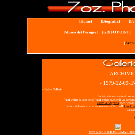
[
Home
] [
Biografia
] [
Po
[
Museo del Perugia
]
[GRIFO POINT]
[
Archi
ARCHIVIO
- 1979-12-09-
«
Indice Galleria
Le foto che stai vedendo sono s
Vuoi vedere le altre foto? Vuoi vedere quelle di un determ
Scrivi all'Agenzia
specificando 
Le foto richieste in visione saranno visibili nell'
Area Priv
La pass
1979-12-09-INTER PERUGIA SERIE